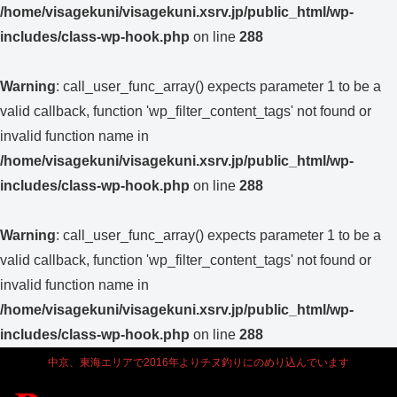
/home/visagekuni/visagekuni.xsrv.jp/public_html/wp-
includes/class-wp-hook.php
on line
288
Warning
: call_user_func_array() expects parameter 1 to be a
valid callback, function 'wp_filter_content_tags' not found or
invalid function name in
/home/visagekuni/visagekuni.xsrv.jp/public_html/wp-
includes/class-wp-hook.php
on line
288
Warning
: call_user_func_array() expects parameter 1 to be a
valid callback, function 'wp_filter_content_tags' not found or
invalid function name in
/home/visagekuni/visagekuni.xsrv.jp/public_html/wp-
includes/class-wp-hook.php
on line
288
中京、東海エリアで2016年よりチヌ釣りにのめり込んでいます