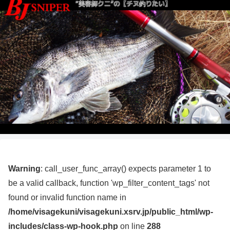
Warning
: call_user_func_array() expects parameter 1 to
be a valid callback, function 'wp_filter_content_tags' not
found or invalid function name in
/home/visagekuni/visagekuni.xsrv.jp/public_html/wp-
includes/class-wp-hook.php
on line
288