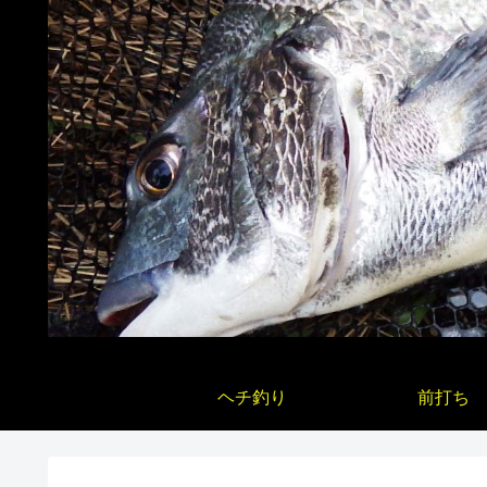
ヘチ釣り
前打ち