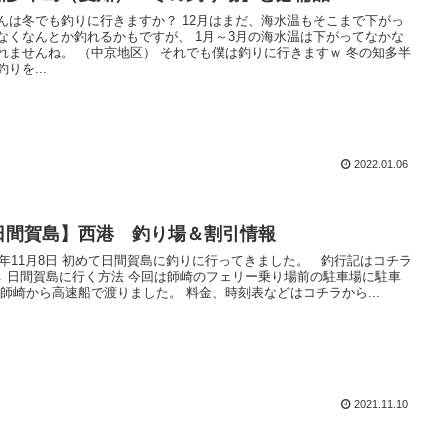
んは冬でも釣りに行きますか？ 12月はまだ、海水温もそこまで下がっ
なくなんとか釣れるかもですが、 1月～3月の海水温は下がってなかな
んね。 （中京地区） それでも僕は釣りに行きますｗ 冬の知多半
りを...
2022.01.06
日間賀島】西港 釣り場＆割引情報
1年11月8日 初めて日間賀島に釣りに行ってきました。 釣行記はコチラ
前の駐車場に駐車
して 師崎から高速船で渡りました。 料金、時刻表などはコチラから...
2021.11.10