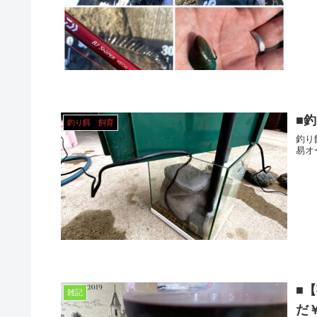
■釣
釣り餌 飼育
釣り
易オ
■
雑記
だ