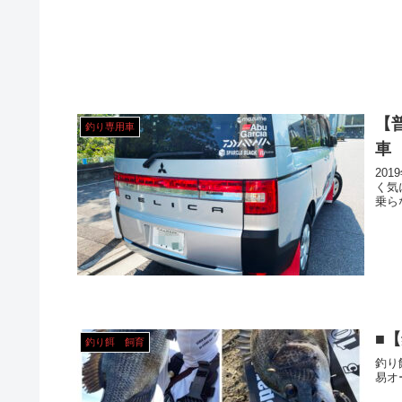
【
釣り専用車
車 
20
く気に入って
■
釣り餌 飼育
釣り
易オ