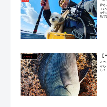
皆さ
てい
か釣れませ
島で釣
【
フカセ釣り
202
から↓ 日間賀島に行く方法 今回は師崎のフェリー乗り場