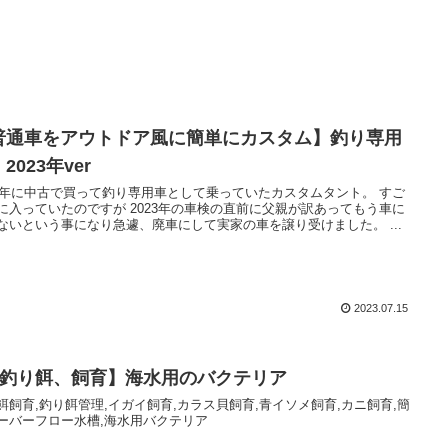
普通車をアウトドア風に簡単にカスタム】釣り専用
2023年ver
19年に中古で買って釣り専用車として乗っていたカスタムタント。 すご
いたのですが 2023年の車検の直前に父親が訳あってもう車に
乗らないという事になり急遽、廃車にして実家の車を譲り受けました。 ...
2023.07.15
【釣り餌、飼育】海水用のバクテリア
餌飼育,釣り餌管理,イガイ飼育,カラス貝飼育,青イソメ飼育,カニ飼育,簡
ーバーフロー水槽,海水用バクテリア