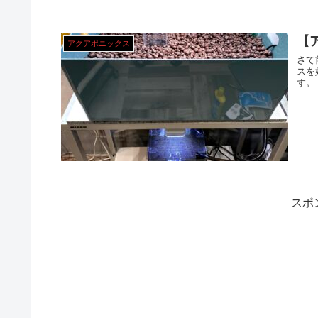
【
アクアポニックス
さて前
スを始めました 作成
スポ