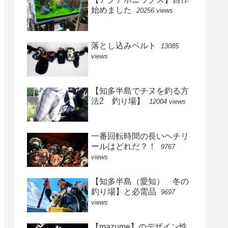
始めました
20256 views
落とし込みベルト
13085
views
【知多半島でチヌを釣る方
法2 釣り場】
12004 views
一番回転時間の長いヘチリ
ールはどれだ？！
9767
views
【知多半島（愛知） 冬の
釣り場】と必需品
9697
views
【mazume】のデザイン性