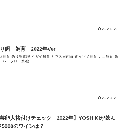
2022.12.20
り餌 飼育 2022年Ver.
餌飼育,釣り餌管理,イガイ飼育,カラス貝飼育,青イソメ飼育,カニ飼育,簡
ーバーフロー水槽
2022.05.25
【芸能人格付けチェック 2022年】YOSHIKIが飲ん
￥5000のワインは？