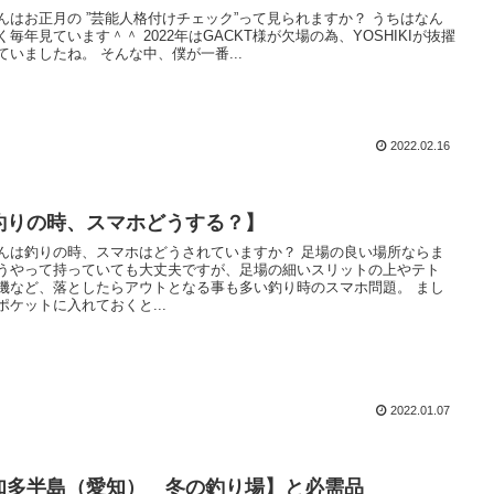
”芸能人格付けチェック”って見られますか？ うちはなん
います＾＾ 2022年はGACKT様が欠場の為、YOSHIKIが抜擢
されていましたね。 そんな中、僕が一番...
2022.02.16
釣りの時、スマホどうする？】
は釣りの時、スマホはどうされていますか？ 足場の良い場所ならま
うやって持っていても大丈夫ですが、足場の細いスリットの上やテト
磯など、落としたらアウトとなる事も多い釣り時のスマホ問題。 まし
ポケットに入れておくと...
2022.01.07
知多半島（愛知） 冬の釣り場】と必需品