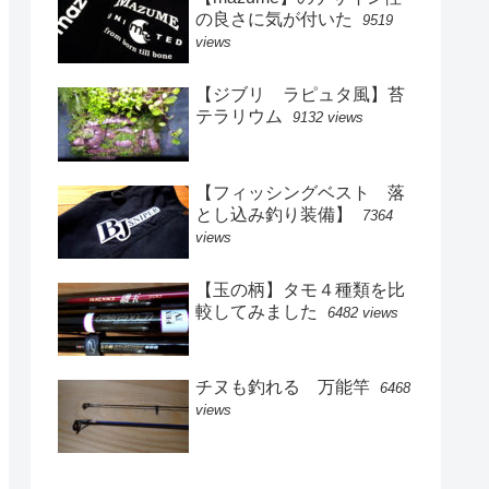
の良さに気が付いた
9519
views
【ジブリ ラピュタ風】苔
テラリウム
9132 views
【フィッシングベスト 落
とし込み釣り装備】
7364
views
【玉の柄】タモ４種類を比
較してみました
6482 views
チヌも釣れる 万能竿
6468
views