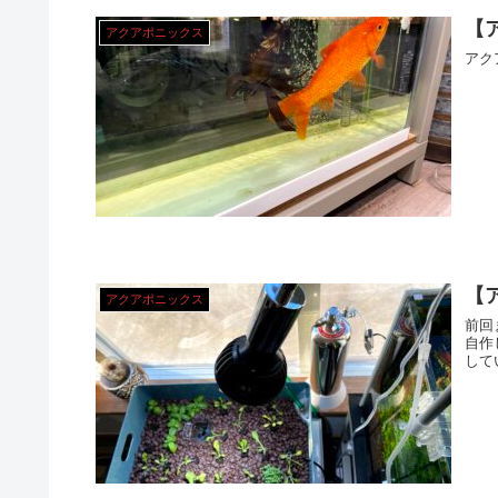
【
アクアポニックス
アク
【
アクアポニックス
前回まで で、自宅にあった水槽を活
自作しました。 正解か
して