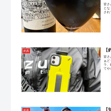
皆さんはお正月の 
となく毎年見て
【
釣具
皆さん
ぁど
ラ、
てや
【
釣具